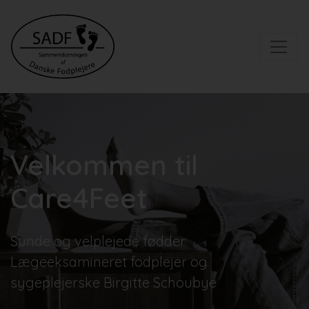
Velkommen til
Care4Feet
Sunde og velplejede fødder
Lægeeksamineret fodplejer og
sygeplejerske Birgitte Schoubye